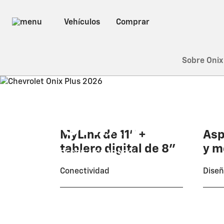
Sobre Onix
2026
Onix Plus
MyLink de 11" +
Asp
tablero digital de 8"
y m
DESDE: USD 19.990
*
Conectividad
Dise