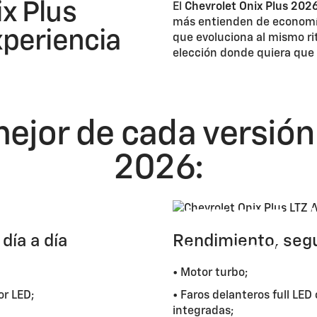
x Plus
El
Chevrolet Onix Plus 202
más entienden de economía,
xperiencia
que evoluciona al mismo ri
elección donde quiera que 
ejor de cada versión
2026:
o
LTZ AT Tu
día a día
Rendimiento, segu
Desde: USD 19.990
*
• Motor turbo;
or LED;
• Faros delanteros full LE
integradas;