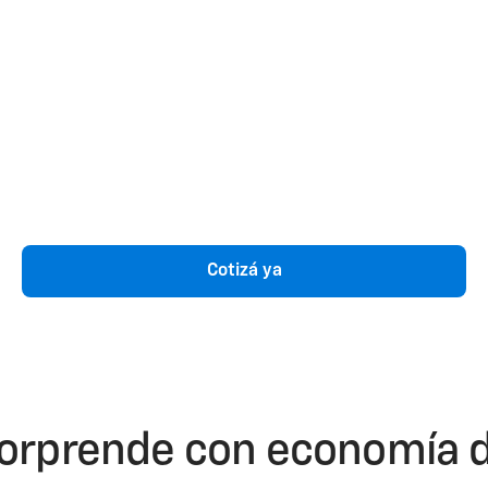
Cotizá ya
rprende con economía d