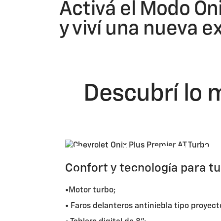
Activá el Modo Oni
y viví una nueva e
Descubrí lo m
Premier AT Turb
Confort y tecnología para tu 
Desde: USD 21.990
*
•Motor turbo;
• Faros delanteros antiniebla tipo proyect