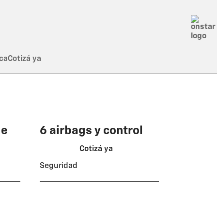
ca
Cotizá ya
de
6 airbags y control
de estabilidad
Cotizá ya
Seguridad