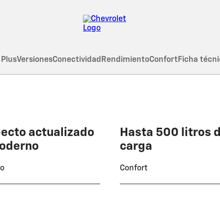
 Plus
Versiones
Conectividad
Rendimiento
Confort
Ficha técni
ecto actualizado
Hasta 500 litros 
oderno
carga
ño
Confort