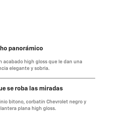
cho panorámico
en acabado high gloss que le dan una
ncia elegante y sobria.
ue se roba las miradas
nio bitono, corbatín Chevrolet negro y
elantera plana high gloss.