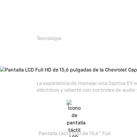
Tecnología
En una Captiva EV,
La experiencia de manejar una Captiva EV se
eléctricos y volante con controles de audio
Pantalla táctil LCD de 15,6” Full