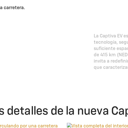
La SUV
que av
La Captiva EV e
tecnología, seg
suficiente espa
de 415 km (NEDC
invita a redefin
que caracteriza
 detalles de la nueva Cap