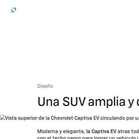
Diseño
Una SUV amplia y 
Moderna y elegante,
la
Captiva EV
atrae tod
con el techo negro para lograr un vehículo u