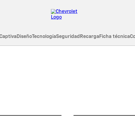
Captiva
Diseño
Tecnología
Seguridad
Recarga
Ficha técnica
Co
 EV
ta 415 km*
Chevrolet Intellig
Driving
nomía
Seguridad