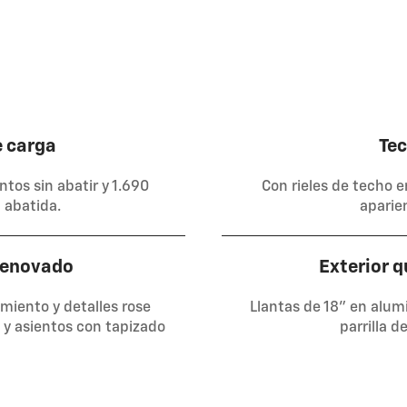
e carga
Te
ntos sin abatir y 1.690
Con rieles de techo 
a abatida.
aparie
 renovado
Exterior q
imiento y detalles rose
Llantas de 18” en alumi
 y asientos con tapizado
parrilla d