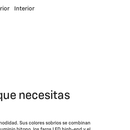
rior
Interior
que necesitas
omodidad. Sus colores sobrios se combinan
luminio bitono, los faros LED high-end y el