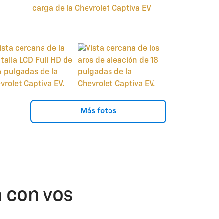
Más fotos
a con vos