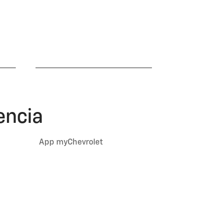
Funciones exclusivas
para vehículos
a
eléctricos
encia
App myChevrolet
poyo de emergencia
s
go también tiene lo mejor en servicios de
 casos de emergencia.