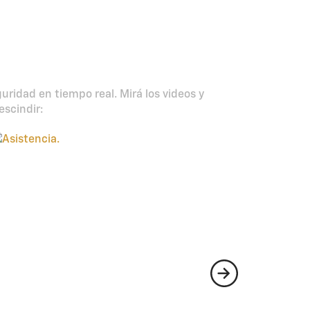
s y protegidos
ridad en tiempo real. Mirá los videos y
escindir:
sistencia las 24 horas del día