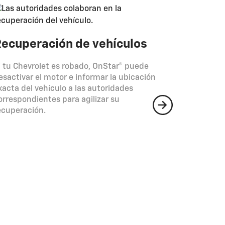
ecuperación de vehículos
i tu Chevrolet es robado, OnStar® puede
esactivar el motor e informar la ubicación
xacta del vehículo a las autoridades
orrespondientes para agilizar su
ecuperación.
Acomp
Cuenta con
especializ
tiempo rea
garantizan
protección