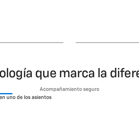
trol del vehículo vía
Wi-Fi¹ para conectar
p myChevrolet
hasta 7 dispositivos 
la vez
ología que marca la difer
Acompañamiento seguro
Servicio de a
para mascota
Con
OnStar®
, tu mejor ami
protección y asistencia en