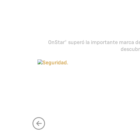
Más de 1 mill
OnStar® superó la importante marca de 
descubre
Seguridad en tiempo real