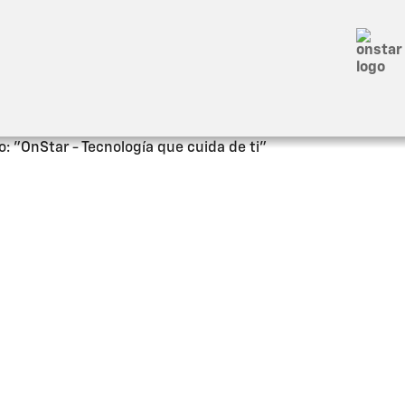
scribirte a un plan
OnStar®
, cuentas con
na. Además, contás con acceso a lo mejor
n comandos remotos e información sobre