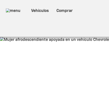
OnStar®
Tecnología que
OnStar®
es una tecnología que te mant
servicios que te ayudan en caso de emer
de la
conectividad
con
Wi‑Fi integrado
¹