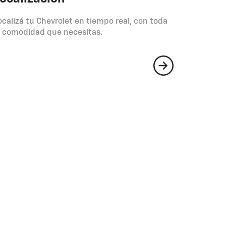
ocalizá tu Chevrolet en tiempo real, con toda
a comodidad que necesitas.
Diagnó
A través d
a informac
combustibl
útil del ac
con alerta
Chevrolet 