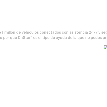
Tranquilidad a tu manera
ón de vehículos conectado
1 millón de vehículos conectados con asistencia 24/7 y segu
 por qué OnStar® es el tipo de ayuda de la que no podés pr
A