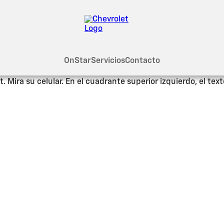
OnStar
Servicios
Contacto
 cuida de vos
¿Qué es OnStar®?
iene conectado y protegido a bordo de tu
Chevrolet
. Al su
gencias e imprevistos, las 24 horas, los 7 días de la sema
 y funciones exclusivas de la
app myChevrolet
, que incluye
el estado del vehículo.