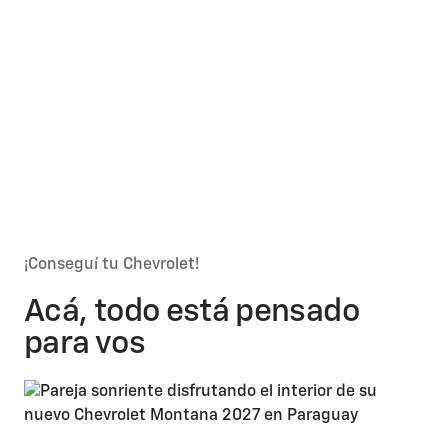
m
T
m
¡Conseguí tu Chevrolet!
Acá, todo está pensado
para vos