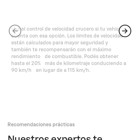
M
Conducí dentro de los límites de
c
velocidad
E
Usá el control de velocidad crucero si tu vehículo
q
cuenta con esa opción. Los límites de velocidad
t
están calculados para mayor seguridad y
a
también te recompensarán con el máximo
s
rendimiento de combustible. Podés obtener
hasta el 20% más de kilometraje conduciendo a
90 km/h en lugar de a 115 km/h.​
Recomendaciones prácticas
Nuestros expertos te